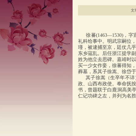
文章
徐蕃(1463—1530)
礼科给事中。明武宗嗣位
瑾，被逮捕至京，廷仗几
东乡寇乱。后任浙江提学副
姓为他立去思碑。嘉靖时
买一少女作妾，徐蕃得知
葬墓，系其子徐嵩、徐岱于
其子徐嵩（生卒年不详）
政、山西布政使。奉命抚
书，曾题联于白鹿洞高美亭
仁记功碑之左，并列为名