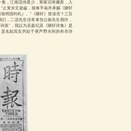
一集，江南流传甚少，寒家旧有藏弆，入
札）、“止叟乡丈勋鉴，接奉手谕并承赐《陋轩
2 日致韩国钧札）、“《陋轩》曾读否？三百
诉我们，二适先生没有辜负公振先生期许，
西诗派”，我以为吴嘉纪及《陋轩诗集》是
，是名副其实穷处于寒芦野水间的布衣诗
。