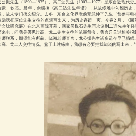
戈公振先生（1890—1935）、高二适先生（1903—1977）是东台近
自豪、钦慕。曩年，余编撰《高二适先生年谱》，从故纸堆中勾稽历史
限，故未专门撰文绍介。去冬，东台文化界老前辈武仲平先生（曾参与电
鼓励我把两位先生交往的点滴写出来，为历史存留一页。今春2 月，《回
学文脉研究展》在北京画院开幕，画家吴悦石先生再次谈到二适先生年轻时
师来电，问我是否见过高、戈二先生交往的笔墨留痕，我言只见过相关报
老师联系，期望能有所获。晓湘老师直言，戈公振先生诸多遗存早已捐赠
知高、戈二人交往情况。鉴于上述缘由，我想有必要把我知晓的写出来，