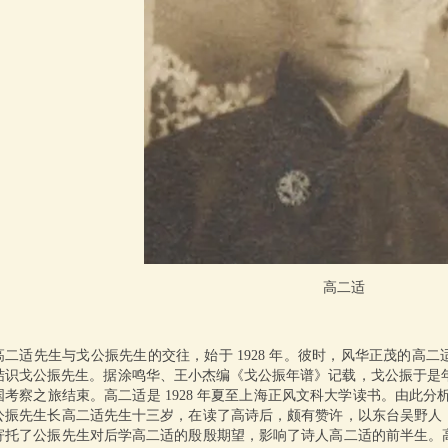
高二适
高二适先生与戈公振先生的交往，始于 1928 年。彼时，风华正茂的高
结识戈公振先生。据涂鸣华、王小杰编《戈公振年谱》记载，戈公振于是年 1
国考察之旅结束。高二适是 1928 年夏至上海正风文科大学读书。由此分
公振先生长高二适先生十三岁，在读了高诗后，颇有赞许，以东台吴野人
寄托了公振先生对后学高二适的殷殷期望，影响了诗人高二适的前半生。