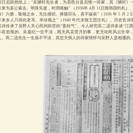
崇日后跃然纸上：“吴陋轩先生者，为吾邑分县后惟一诗家，其《陋轩》
京来为某公索去。明珠失逝，时用枨触” （1936年 4月 11日致韩国钧
诗》六册，敬领之余，无任感切。捧牍叩头，喜不寐矣”（1936 年 5 月 
年来乡人只得此老耳。幸珍视之”（1940 年代末致王思任札）。历史告
其诗传承了吴野人关心民间疾苦的“姜桂气”。今人研究高二适诗多谈“江
不容忽视的。吴嘉纪一生平淡，既无风花雪月韵事，更无叱咤风云壮举
人。而二适先生一生虽不平淡，其悲天悯人的诗家情怀与吴野人是相通的