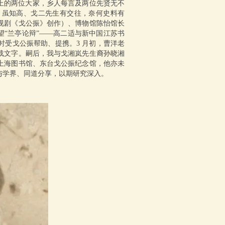
现代史上的两位大家，乡人每言及两位先贤无不
，虽知高、戈二先生有交往，奈何史料有
视剧《戈公振》创作）、博物馆陈怡馆长
望“兰亭论辩”——高二适与新中国江苏书
受戈公振帮助、提携。3 月初，曹洋老
载文字。嗣后，我与戈湘岚先生裔孙晓湘
上海图书馆、东台戈公振纪念馆，他亦未
与学界、同道分享，以期研究深入。