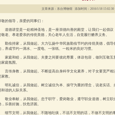
文章来源：东台博物馆 添加时间：2016/1/18 15:02:30
尊敬的领导，亲爱的同事们：
道德讲堂是一处精神圣地，是一座崇德向善的殿堂，让我们一起倡议
老敬老、孝老爱亲的传统美德，关心老年人生活，自觉履行赡养义务。
勤俭持家，从我做起。大力弘扬中华民族勤俭节约的传统美德，倡导
约，养成节约一滴水、一度电、一张纸、一粒米的良好习惯。
家庭和睦，从我做起。夫妻之间要彼此尊重，体谅包容，做到互敬互
的家庭氛围。
言传身教，从我做起。不断提高自身科学文化素养，对子女要宽严相
促家教。
明礼诚信，从我做起。树立诚信为本、操守为重的理念，说老实话、
明和谐的人际关系。
敬业奉献，从我做起。忠于职守，爱岗敬业，遵守职业道德，树立职
动，乐善好施，扶危济困。
细节文明，从我做起。不随地吐痰，不说不文明的话，不做不文明的