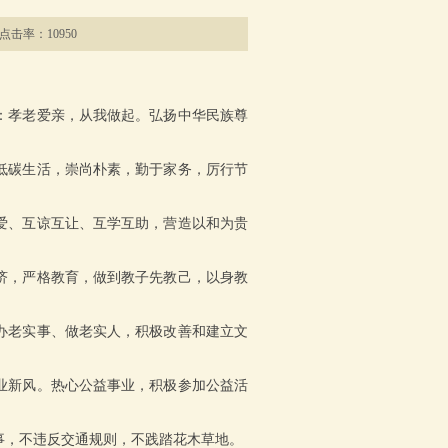
 点击率：10950
：孝老爱亲，从我做起。弘扬中华民族尊
低碳生活，崇尚朴素，勤于家务，厉行节
爱、互谅互让、互学互助，营造以和为贵
济，严格教育，做到教子先教己，以身教
办老实事、做老实人，积极改善和建立文
业新风。热心公益事业，积极参加公益活
事，不违反交通规则，不践踏花木草地。